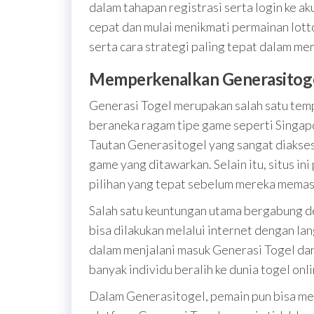
dalam tahapan registrasi serta login ke 
cepat dan mulai menikmati permainan lotto 
serta cara strategi paling tepat dalam me
Memperkenalkan Generasitoge
Generasi Togel merupakan salah satu temp
beraneka ragam tipe game seperti Singap
Tautan Generasitogel yang sangat diaks
game yang ditawarkan. Selain itu, situs i
pilihan yang tepat sebelum mereka memas
Salah satu keuntungan utama bergabung de
bisa dilakukan melalui internet dengan l
dalam menjalani masuk Generasi Togel dan 
banyak individu beralih ke dunia togel on
Dalam Generasitogel, pemain pun bisa me