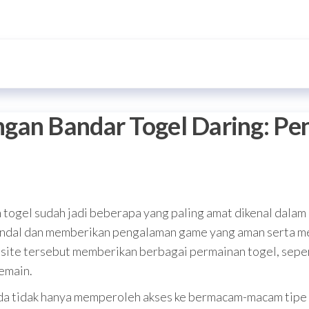
gan Bandar Togel Daring: Pen
n togel sudah jadi beberapa yang paling amat dikenal dal
handal dan memberikan pengalaman game yang aman serta me
bsite tersebut memberikan berbagai permainan togel, seper
emain.
da tidak hanya memperoleh akses ke bermacam-macam tipe p