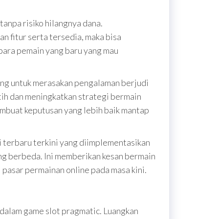
anpa risiko hilangnya dana.
fitur serta tersedia, maka bisa
 para pemain yang baru yang mau
ang untuk merasakan pengalaman berjudi
ih dan meningkatkan strategi bermain
embuat keputusan yang lebih baik mantap
i terbaru terkini yang diimplementasikan
ang berbeda. Ini memberikan kesan bermain
pasar permainan online pada masa kini.
 dalam game slot pragmatic. Luangkan