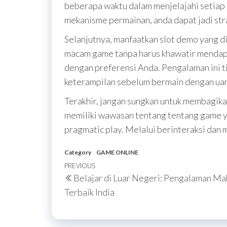
beberapa waktu dalam menjelajahi setiap 
mekanisme permainan, anda dapat jadi st
Selanjutnya, manfaatkan slot demo yang 
macam game tanpa harus khawatir mendapa
dengan preferensi Anda. Pengalaman ini 
keterampilan sebelum bermain dengan uan
Terakhir, jangan sungkan untuk membagika
memiliki wawasan tentang tentang game ya
pragmatic play. Melalui berinteraksi dan
Category
GAME ONLINE
Post
Previous
PREVIOUS
Belajar di Luar Negeri: Pengalaman Ma
navigation
Post
Terbaik India