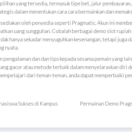
pilihan yang tersedia, termasuk tipe bet, jalur pembayara
rategis dalam menentukan cara cara bermainkan dan mema
disediakan oleh penyedia seperti Pragmatic. Akun ini mem
tkan uang sungguhan. Cobalah berbagai demo slot rupiah
tidak hanya sekadar menyuguhkan kesenangan, tetapi juga
g nyata.
n pengalaman dan dan tips kepada sesama pemain yang lain.
ng gacor atau metode terbaik dalam menyelaraskan diri de
 mempelajari dari teman-teman, anda dapat memperbaiki pe
hasiswa Sukses di Kampus
Permainan Demo Pragm