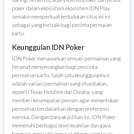
poker dalam ekosistem ekosistem IDN Play
semakin memperkuat kedudukan situs ini ini
sebagai yang terbaik bagi pecinta permaian
kartu.
Keunggulan IDN Poker
IDN Poker menawarkan sensasi permainan yang
teramat menyenangkan bagi pencinta
permainan kartu. Salah satu keunggulannya
adalah variasi permainan yang disediakan,
seperti Texas Hold’em dan Omaha, yang
memberi kesempatan pemain agar menentukan
permainan berdasarkan dengan preferensi
mereka. Dengan banyak pilihan ini, IDN Poker
memenuhi berbagai level keahlian dan gaya
bermain, menjadikannya platform yang layak