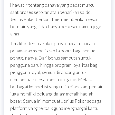
khawatir tentang bahaya yang dapat muncul
saat proses setoran atau penarikan saldo.
Jenius Poker berkomitmen memberikan kesan
bermain yang tidak hanya berkesan namun juga
aman.
Terakhir, Jenius Poker punya macam-macam
penawaran menarik serta bonus bagi semua
penggunanya. Dari bonus sambutan untuk
pengguna baru hingga program loyalitas bagi
pengguna loyal, semua dirancang untuk
memperbaiki kesan bermain game. Melalui
berbagai kompetisi yang rutin diadakan, pemain
juga memiliki peluang dalam meraih hadiah
besar. Semua ini membuat Jenius Poker sebagai
platform yang terbaik guna menghargai kartu