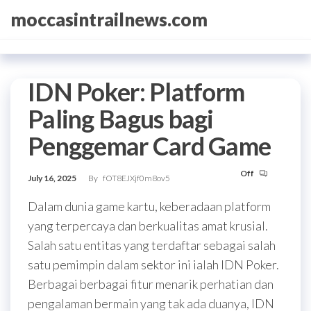
Skip
moccasintrailnews.com
to
the
content
IDN Poker: Platform
Paling Bagus bagi
Penggemar Card Game
Off
July 16, 2025
By
fOT8EJXjf0m8ov5
Dalam dunia game kartu, keberadaan platform
yang terpercaya dan berkualitas amat krusial.
Salah satu entitas yang terdaftar sebagai salah
satu pemimpin dalam sektor ini ialah IDN Poker.
Berbagai berbagai fitur menarik perhatian dan
pengalaman bermain yang tak ada duanya, IDN