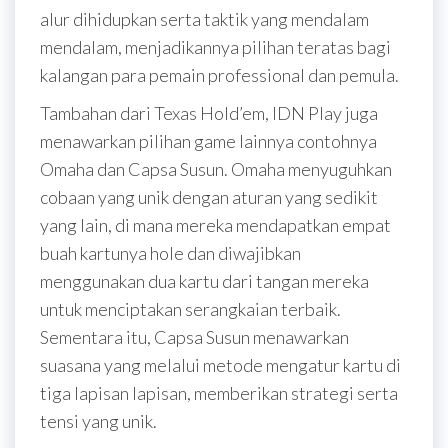
alur dihidupkan serta taktik yang mendalam
mendalam, menjadikannya pilihan teratas bagi
kalangan para pemain professional dan pemula.
Tambahan dari Texas Hold’em, IDN Play juga
menawarkan pilihan game lainnya contohnya
Omaha dan Capsa Susun. Omaha menyuguhkan
cobaan yang unik dengan aturan yang sedikit
yang lain, di mana mereka mendapatkan empat
buah kartunya hole dan diwajibkan
menggunakan dua kartu dari tangan mereka
untuk menciptakan serangkaian terbaik.
Sementara itu, Capsa Susun menawarkan
suasana yang melalui metode mengatur kartu di
tiga lapisan lapisan, memberikan strategi serta
tensi yang unik.