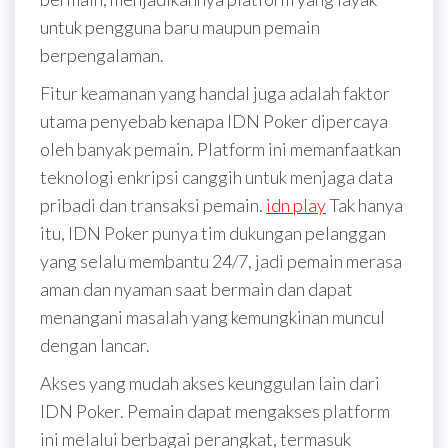
untuk pengguna baru maupun pemain
berpengalaman.
Fitur keamanan yang handal juga adalah faktor
utama penyebab kenapa IDN Poker dipercaya
oleh banyak pemain. Platform ini memanfaatkan
teknologi enkripsi canggih untuk menjaga data
pribadi dan transaksi pemain.
idn play
Tak hanya
itu, IDN Poker punya tim dukungan pelanggan
yang selalu membantu 24/7, jadi pemain merasa
aman dan nyaman saat bermain dan dapat
menangani masalah yang kemungkinan muncul
dengan lancar.
Akses yang mudah akses keunggulan lain dari
IDN Poker. Pemain dapat mengakses platform
ini melalui berbagai perangkat, termasuk