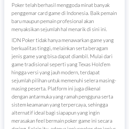
Poker telah berhasil menggoda minat banyak
penggemar card game di Indonesia. Baik pemain
baru maupun pemain profesional akan
menyaksikan sejumlah hal menarik di sini ini.
IDN Poker tidak hanya menawarkan game yang
berkualitas tinggi, melainkan serta beragam
jenis game yang bisa dapat diambil. Mulai dari
game tradisional seperti yang Texas Hold’em
hingga versi yang jauh modern, terdapat
sejumlah pilihan untuk memenuhi selera masing-
masing peserta. Platform ini juga dikenal
dengan antarmuka yang ramah pengguna serta
sistem keamanan yang terpercaya, sehingga
alternatif ideal bagi siapapun yang ingin
merasakan feel bermain poker game ini secara
daring. Selain itu, adanya jeniuspoker dan jenius