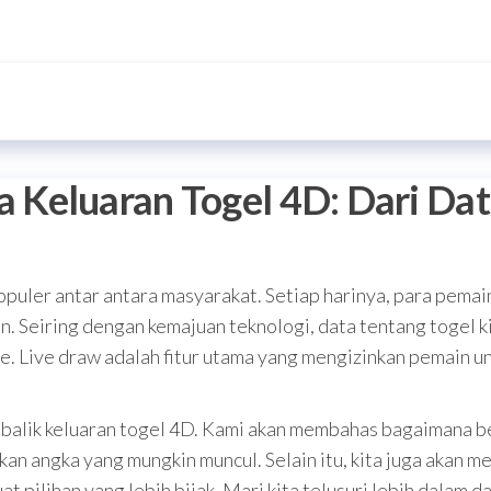
Keluaran Togel 4D: Dari Dat
opuler antar antara masyarakat. Setiap harinya, para pema
 Seiring dengan kemajuan teknologi, data tentang togel kin
e. Live draw adalah fitur utama yang mengizinkan pemain unt
i balik keluaran togel 4D. Kami akan membahas bagaimana b
n angka yang mungkin muncul. Selain itu, kita juga akan me
pilihan yang lebih bijak. Mari kita telusuri lebih dalam da