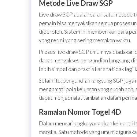
Metode Live Draw SGP
Live draw SGP adalah salah satu metode t
pemain bisa menyaksikan semua proses un
diperoleh. Sistem ini memberikan para p
yang resmi yang sering memakan waktu.
Proses live draw SGP umumnya diadakan da
dapat mengakses pengundian langsung dim
lebih simpel dan praktis karena tidak lagi 
Selain itu, pengundian langsung SGP juga
mengamati pola keluaran yang sudah ada, 
dapat menjadi alat tambahan dalam permai
Ramalan Nomor Togel 4D
Dalam mencari angka yang akan keluar di
mereka. Satu metode yang umum digunakan 