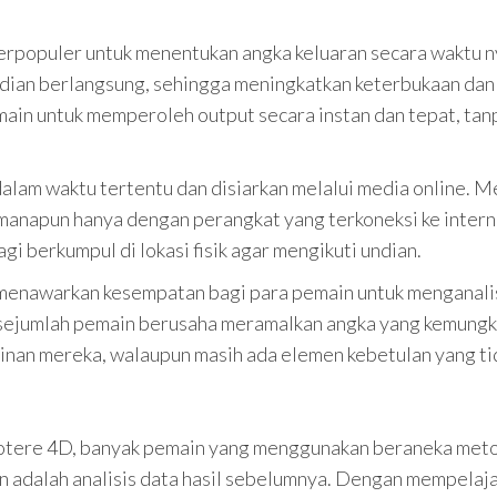
erpopuler untuk menentukan angka keluaran secara waktu ny
dian berlangsung, sehingga meningkatkan keterbukaan dan
emain untuk memperoleh output secara instan dan tepat, t
lam waktu tertentu dan disiarkan melalui media online. M
anapun hanya dengan perangkat yang terkoneksi ke intern
lagi berkumpul di lokasi fisik agar mengikuti undian.
 menawarkan kesempatan bagi para pemain untuk menganalisi
sejumlah pemain berusaha meramalkan angka yang kemungkin
nan mereka, walaupun masih ada elemen kebetulan yang tid
 lotere 4D, banyak pemain yang menggunakan beraneka met
adalah analisis data hasil sebelumnya. Dengan mempelaja