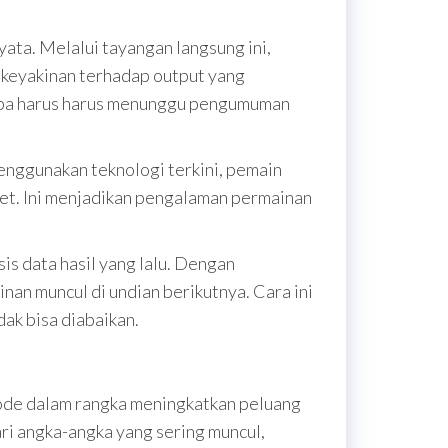
ata. Melalui tayangan langsung ini,
 keyakinan terhadap output yang
anpa harus harus menunggu pengumuman
enggunakan teknologi terkini, pemain
et. Ini menjadikan pengalaman permainan
s data hasil yang lalu. Dengan
an muncul di undian berikutnya. Cara ini
ak bisa diabaikan.
ode dalam rangka meningkatkan peluang
ri angka-angka yang sering muncul,